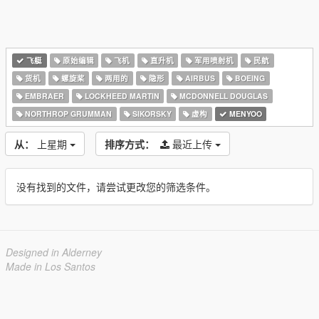
飞艇
原始编辑
飞机
直升机
军用喷射机
民航
货机
螺旋桨
两用的
隐形
AIRBUS
BOEING
EMBRAER
LOCKHEED MARTIN
MCDONNELL DOUGLAS
NORTHROP GRUMMAN
SIKORSKY
虚构
MENYOO
从：
上星期
排序方式：
最近上传
没有找到的文件，请尝试更改您的筛选条件。
Designed in Alderney
Made in Los Santos