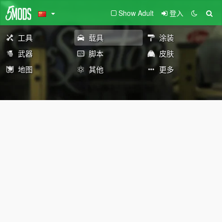
Show Adult
登入
工具
载具
涂装
武器
脚本
皮肤
地图
其他
更多