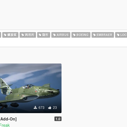
螺旋桨
两用的
隐形
AIRBUS
BOEING
EMBRAER
LOC
673
23
 [Add-On]
1.0
Freak