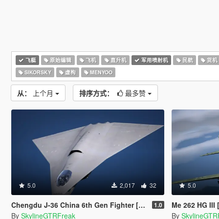
飞艇
原始编辑
飞机
直升机
军用喷射机
民航
货机
SIKORSKY
虚构
MENYOO
从：
上个月
排序方式：
最多赞
5.0
2,017
32
5.0
Chengdu J-36 China 6th Gen Fighter [Add-On | VehFuncs V]
Me 262 HG III
1.0
By
SkylineGTRFreak
By
SkylineGTR