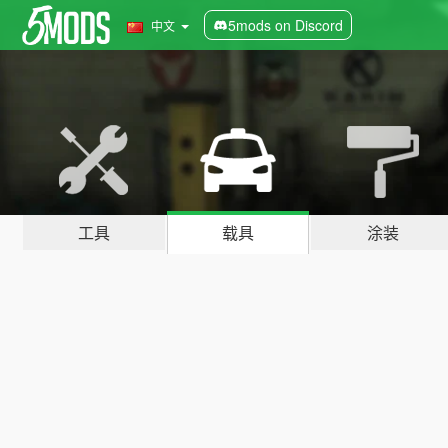
5mods on Discord
中文
工具
载具
涂装