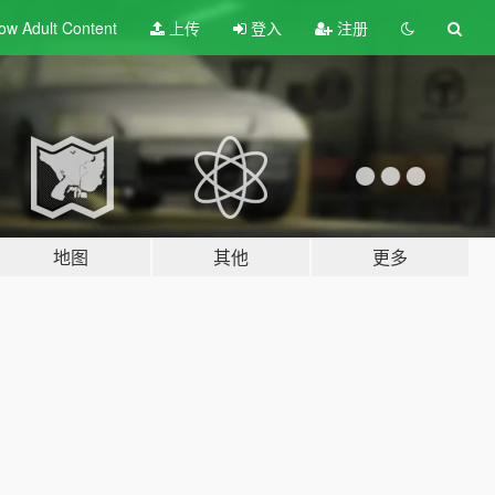
ow Adult
Content
上传
登入
注册
地图
其他
更多