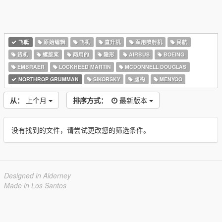
飞艇
原始编辑
飞机
直升机
军用喷射机
民航
货机
螺旋桨
两用的
隐形
AIRBUS
BOEING
EMBRAER
LOCKHEED MARTIN
MCDONNELL DOUGLAS
NORTHROP GRUMMAN
SIKORSKY
虚构
MENYOO
从：
上个月
排序方式：
最新版本
没有找到的文件，请尝试更改您的筛选条件。
Designed in Alderney
Made in Los Santos