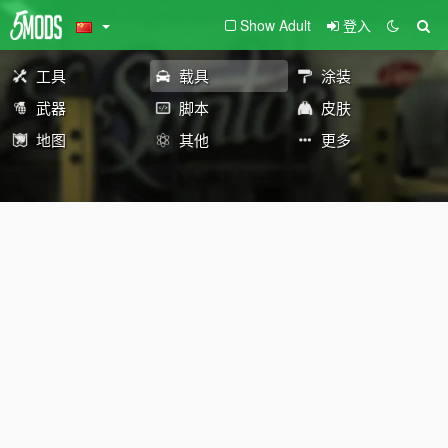
Show Adult
登入
工具
载具
涂装
武器
脚本
皮肤
地图
其他
更多