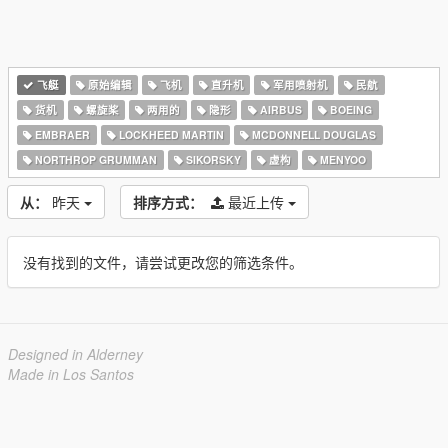
飞艇
原始编辑
飞机
直升机
军用喷射机
民航
货机
螺旋桨
两用的
隐形
AIRBUS
BOEING
EMBRAER
LOCKHEED MARTIN
MCDONNELL DOUGLAS
NORTHROP GRUMMAN
SIKORSKY
虚构
MENYOO
从：
昨天
排序方式：
最近上传
没有找到的文件，请尝试更改您的筛选条件。
Designed in Alderney
Made in Los Santos