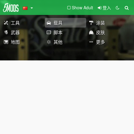
Show Adult
登入
工具
载具
涂装
武器
脚本
皮肤
地图
其他
更多