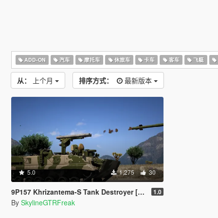
ADD-ON
汽车
摩托车
休旅车
卡车
客车
飞艇
从：
上个月
排序方式：
最新版本
5.0
1,275
30
9P157 Khrizantema-S Tank Destroyer [Add-On]
1.0
By
SkylineGTRFreak