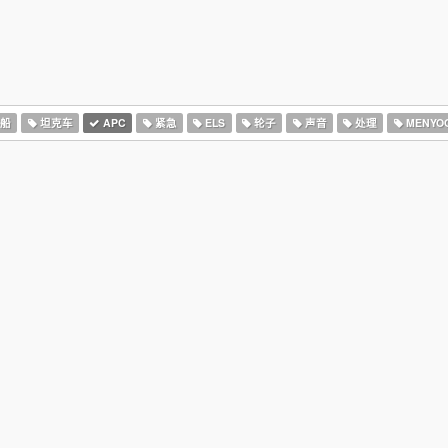
船
坦克车
APC
紧急
ELS
轮子
声音
处理
MENYO