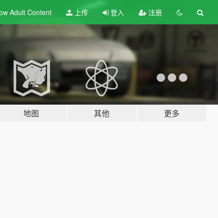
ow Adult
Content
上传
登入
注册
地图
其他
更多