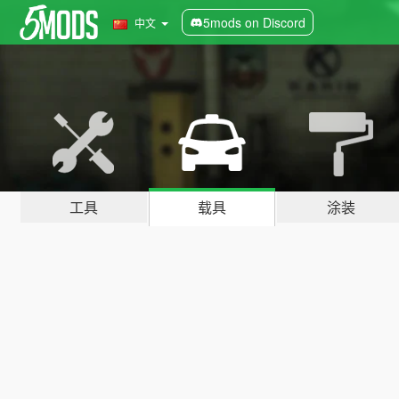
5mods on Discord
中文
工具
载具
涂装