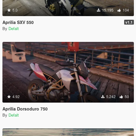
5.0
15,195
104
Aprilia SXV 550
v1.1
By
Defalt
4.92
5,242
50
Aprilia Dorsoduro 750
By
Defalt