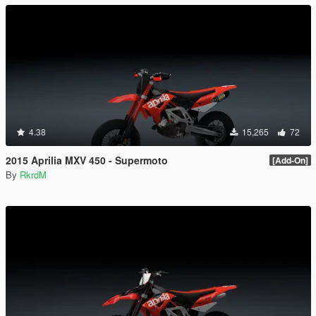
4.38
15,265
72
2015 Aprilia MXV 450 - Supermoto
[Add-On]
By
RkrdM