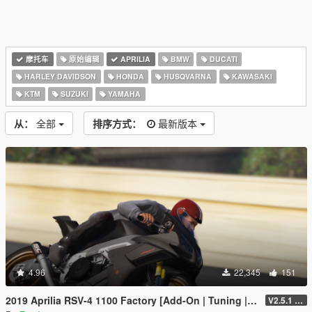
摩托车
原始编辑
APRILIA
BMW
DUCATI
HARLEY DAVIDSON
HONDA
HUSQVARNA
KAWASAKI
KTM
SUZUKI
YAMAHA
从：
全部
排序方式：
最新版本
4.96
22,345
151
2019 Aprilia RSV-4 1100 Factory [Add-On | Tuning | Liveries]
V2.5.1 (Final)