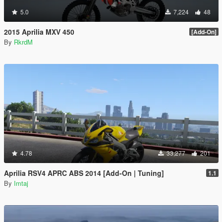
5.0
7,224
48
2015 Aprilia MXV 450
[Add-On]
By
RkrdM
4.78
33,277
201
Aprilia RSV4 APRC ABS 2014 [Add-On | Tuning]
1.1
By
Imtaj