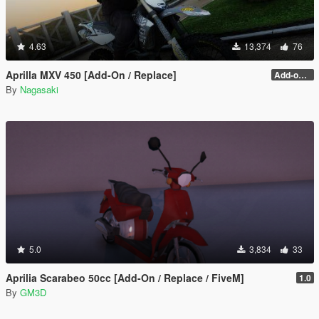
4.63
13,374
76
Aprilla MXV 450 [Add-On / Replace]
Add-on 1.0
By
Nagasaki
5.0
3,834
33
Aprilia Scarabeo 50cc [Add-On / Replace / FiveM]
1.0
By
GM3D