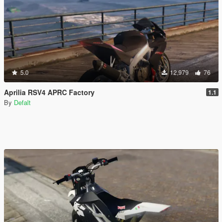
5.0
12,979
76
Aprilia RSV4 APRC Factory
1.1
By
Defalt