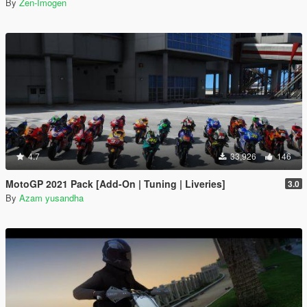
By
Zen-Imogen
4.7
33,926
146
MotoGP 2021 Pack [Add-On | Tuning | Liveries]
3.0
By
Azam yusandha