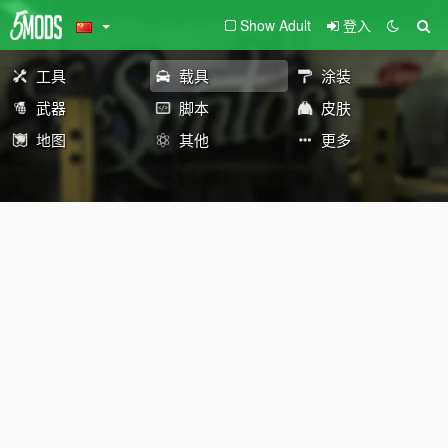
Show Adult
登入
工具
载具
涂装
武器
脚本
皮肤
地图
其他
更多