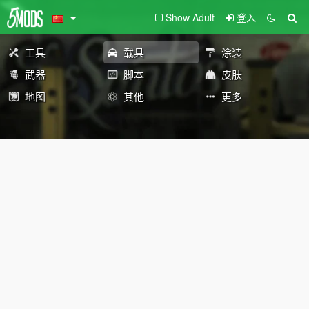
Show Adult
登入
工具
载具
涂装
武器
脚本
皮肤
地图
其他
更多