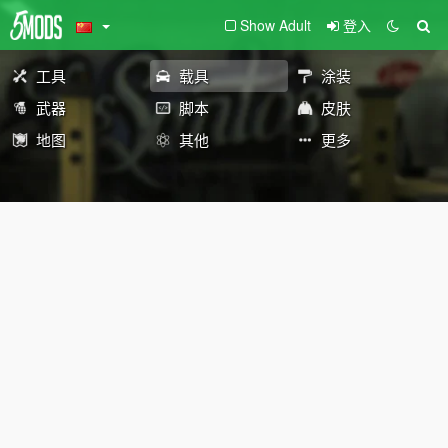
Show Adult
登入
工具
载具
涂装
武器
脚本
皮肤
地图
其他
更多