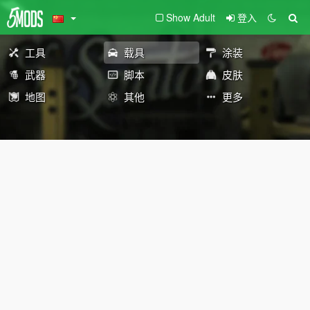
Show Adult
登入
工具
载具
涂装
武器
脚本
皮肤
地图
其他
更多