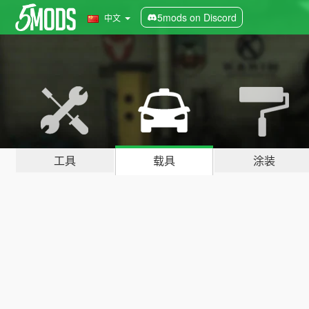
5mods on Discord
中文
工具
载具
涂装