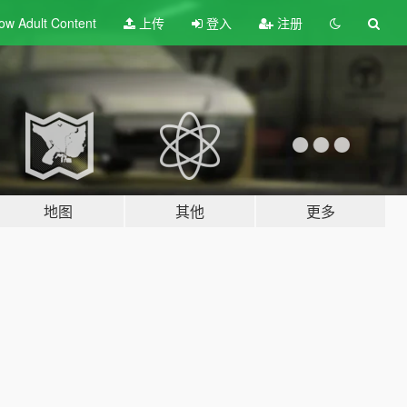
ow Adult
Content
上传
登入
注册
地图
其他
更多