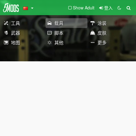
Show Adult
登入
工具
载具
涂装
武器
脚本
皮肤
地图
其他
更多