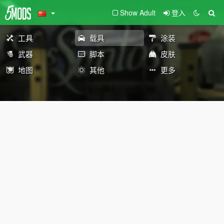
Show Adult
登入
工具
载具
涂装
武器
脚本
皮肤
地图
其他
更多