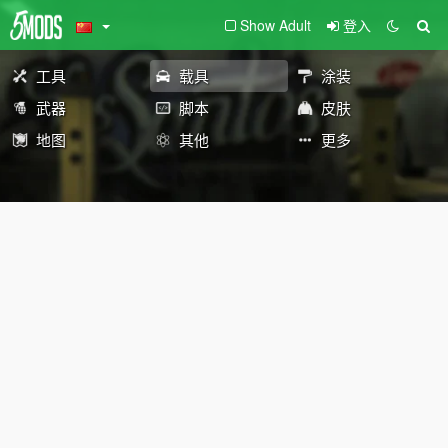
Show Adult
登入
工具
载具
涂装
武器
脚本
皮肤
地图
其他
更多