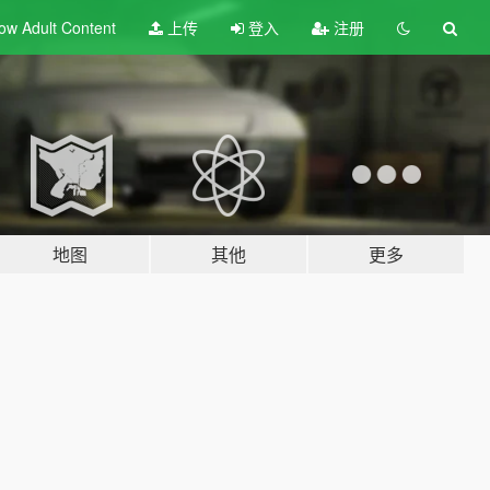
ow Adult
Content
上传
登入
注册
地图
其他
更多