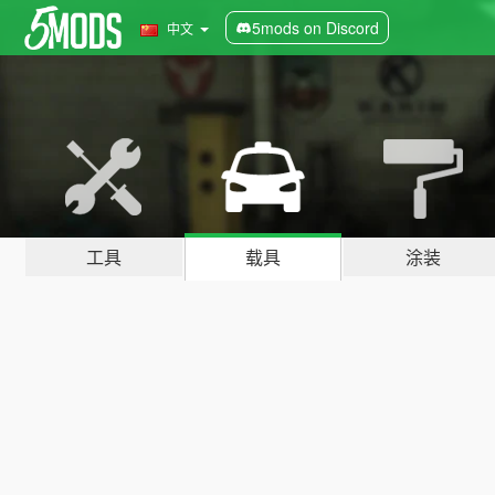
5mods on Discord
中文
工具
载具
涂装