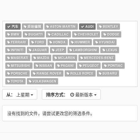
汽车
原始编辑
ASTON MARTIN
AUDI
BENTLEY
BMW
BUGATTI
CADILLAC
CHEVROLET
DODGE
FERRARI
FORD
HONDA
HUMMER
HYUNDAI
INFINITI
JAGUAR
JEEP
LAMBORGHINI
LEXUS
MASERATI
MAZDA
MCLAREN
MERCEDES-BENZ
MITSUBISHI
NISSAN
PAGANI
PEUGEOT
PONTIAC
PORSCHE
RANGE ROVER
ROLLS ROYCE
SUBARU
TOYOTA
VOLKSWAGEN
从：
上星期
排序方式：
最新版本
没有找到的文件，请尝试更改您的筛选条件。