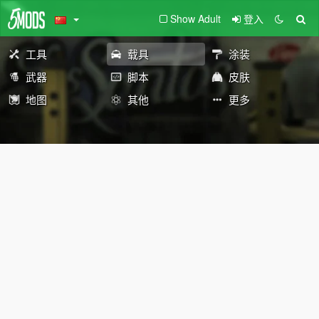
Show Adult
登入
工具
载具
涂装
武器
脚本
皮肤
地图
其他
更多