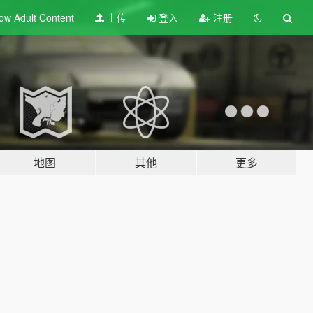
ow Adult
Content
上传
登入
注册
地图
其他
更多