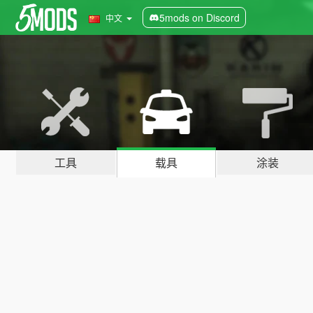
5mods on Discord
中文
工具
载具
涂装