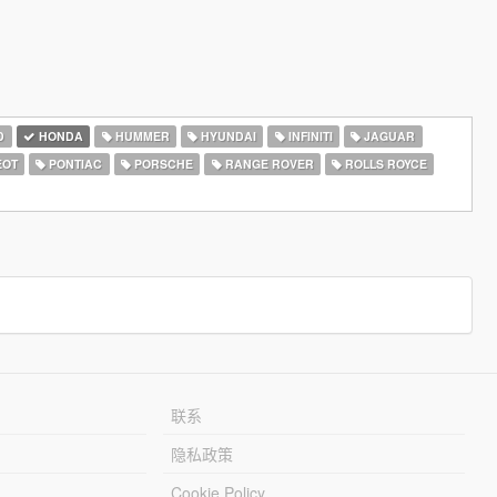
D
HONDA
HUMMER
HYUNDAI
INFINITI
JAGUAR
EOT
PONTIAC
PORSCHE
RANGE ROVER
ROLLS ROYCE
联系
隐私政策
Cookie Policy