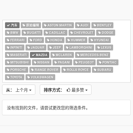
汽车
原始编辑
ASTON MARTIN
AUDI
BENTLEY
BMW
BUGATTI
CADILLAC
CHEVROLET
DODGE
FERRARI
FORD
HONDA
HUMMER
HYUNDAI
INFINITI
JAGUAR
JEEP
LAMBORGHINI
LEXUS
MASERATI
MAZDA
MCLAREN
MERCEDES-BENZ
MITSUBISHI
NISSAN
PAGANI
PEUGEOT
PONTIAC
PORSCHE
RANGE ROVER
ROLLS ROYCE
SUBARU
TOYOTA
VOLKSWAGEN
从：
上个月
排序方式：
最多赞
没有找到的文件，请尝试更改您的筛选条件。