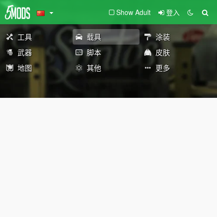
Show Adult
登入
工具
载具
涂装
武器
脚本
皮肤
地图
其他
更多