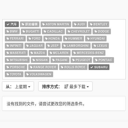
汽车
原始编辑
ASTON MARTIN
AUDI
BENTLEY
BMW
BUGATTI
CADILLAC
CHEVROLET
DODGE
FERRARI
FORD
HONDA
HUMMER
HYUNDAI
INFINITI
JAGUAR
JEEP
LAMBORGHINI
LEXUS
MASERATI
MAZDA
MCLAREN
MERCEDES-BENZ
MITSUBISHI
NISSAN
PAGANI
PEUGEOT
PONTIAC
PORSCHE
RANGE ROVER
ROLLS ROYCE
SUBARU
TOYOTA
VOLKSWAGEN
从：
上星期
排序方式：
最多下载
没有找到的文件，请尝试更改您的筛选条件。