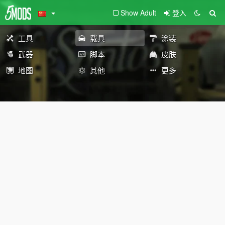
Show Adult
登入
工具
载具
涂装
武器
脚本
皮肤
地图
其他
更多