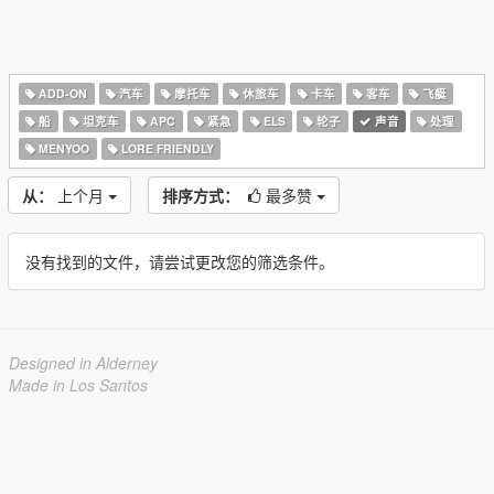
ADD-ON
汽车
摩托车
休旅车
卡车
客车
飞艇
船
坦克车
APC
紧急
ELS
轮子
声音
处理
MENYOO
LORE FRIENDLY
从：
上个月
排序方式：
最多赞
没有找到的文件，请尝试更改您的筛选条件。
Designed in Alderney
Made in Los Santos