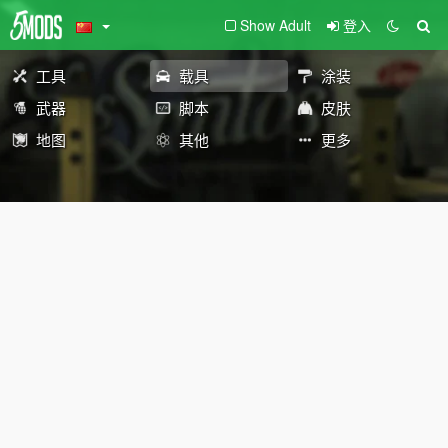
Show Adult
登入
工具
载具
涂装
武器
脚本
皮肤
地图
其他
更多