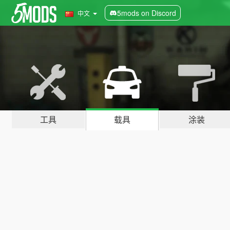
5mods on Discord
中文
工具
载具
涂装