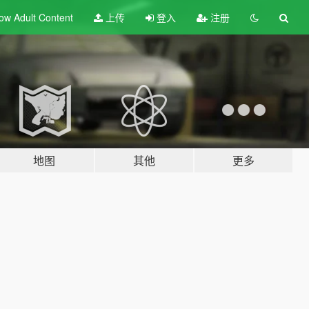
ow Adult
Content
上传
登入
注册
地图
其他
更多