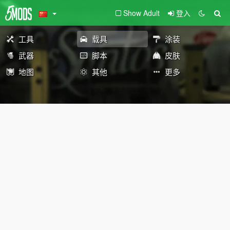
Show Adult
登入
工具
载具
涂装
武器
脚本
皮肤
地图
其他
更多