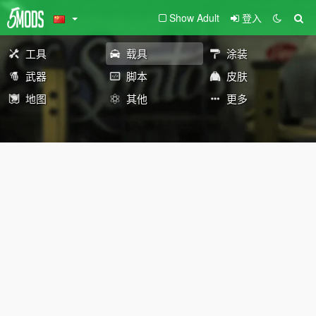
Show Adult
登入
工具
载具
涂装
武器
脚本
皮肤
地图
其他
更多