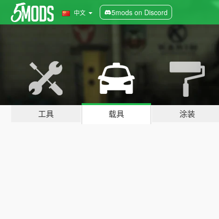
5mods on Discord
中文
工具
载具
涂装