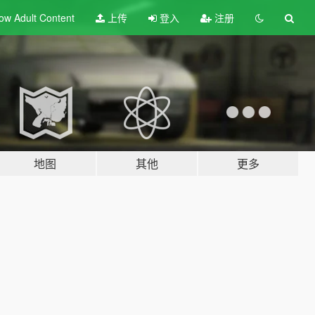
ow Adult
Content
上传
登入
注册
地图
其他
更多