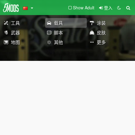
Show Adult
登入
工具
载具
涂装
武器
脚本
皮肤
地图
其他
更多