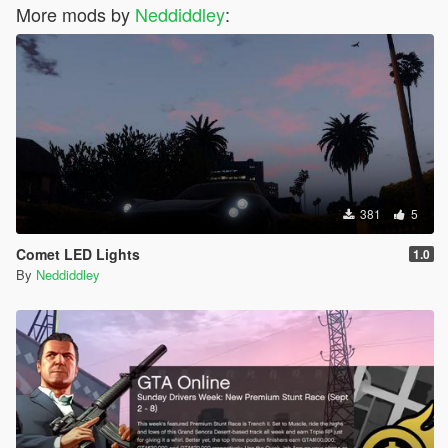
More mods by
Neddiddley
:
381
5
Comet LED Lights
1.0
By
Neddiddley