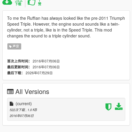
下载
赞
To me the Ruffian has always looked like the pre-2011 Triumph
Speed Triple. However, the engine sound sounds like a twin-
cylinder, not a triple, like is in the Speed Triple. This mod
changes the sound to a triple cylinder sound.
声音
2016年07月06日
首次上传时间：
2016年07月06日
最后更新时间：
2026年07月29日
最后下载：
All Versions
(current)
522次下载
, 1.0 KB
2016年07月06日