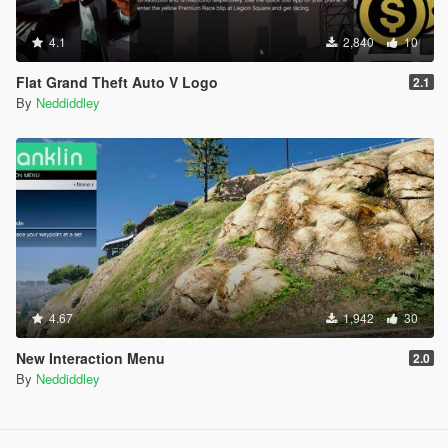
4.1
2,840
10
Flat Grand Theft Auto V Logo
2.1
By
Neddiddley
4.67
1,942
30
New Interaction Menu
2.0
By
Neddiddley