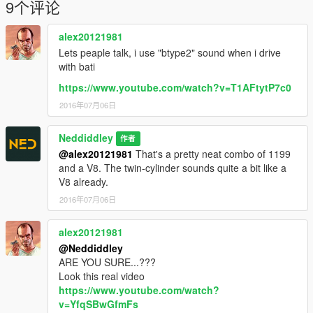
9个评论
alex20121981
Lets peaple talk, i use "btype2" sound when i drive
with bati
https://www.youtube.com/watch?v=T1AFtytP7c0
2016年07月06日
Neddiddley
作者
@alex20121981
That's a pretty neat combo of 1199
and a V8. The twin-cylinder sounds quite a bit like a
V8 already.
2016年07月06日
alex20121981
@Neddiddley
ARE YOU SURE...???
Look this real video
https://www.youtube.com/watch?
v=YfqSBwGfmFs