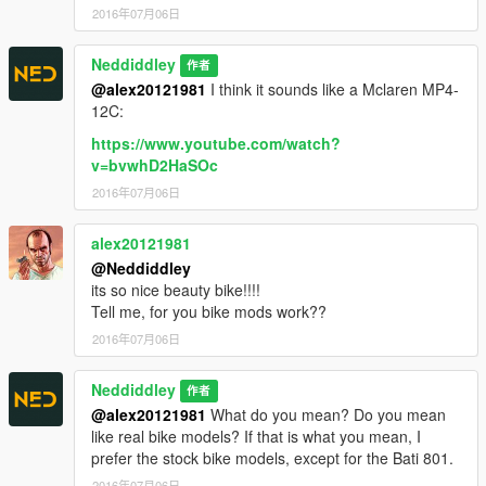
2016年07月06日
Neddiddley
作者
@alex20121981
I think it sounds like a Mclaren MP4-
12C:
https://www.youtube.com/watch?
v=bvwhD2HaSOc
2016年07月06日
alex20121981
@Neddiddley
its so nice beauty bike!!!!
Tell me, for you bike mods work??
2016年07月06日
Neddiddley
作者
@alex20121981
What do you mean? Do you mean
like real bike models? If that is what you mean, I
prefer the stock bike models, except for the Bati 801.
2016年07月06日