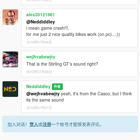
alex20121981
@Neddiddley
i mean game crash!!!,
for me just 2 nice quality bikes work (on pc)...;))
2016年07月06日
wejhvabewjty
That is the Stirling GT's sound right?
2016年07月06日
Neddiddley
作者
@wejhvabewjty
yeah, it's from the Casco, but I think
its the same sound
2016年07月07日
加入对话！
登入
或
注册
一个帐号才能够发表评论。