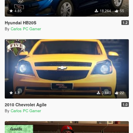
4.85
18,264
55
Hyundai HB20S
1.2
By
Carlos PC Gamer
4.8
3,840
22
2010 Chevrolet Agile
1.0
By
Carlos PC Gamer