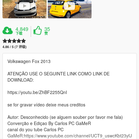
4,849
35
下载
赞
4.86 / 5 (7 评级)
Volkswagen Fox 2013
ATENÇÃO USE O SEGUINTE LINK COMO LINK DE
DOWNLOAD:
https://youtu.be/ZhBF2255QnI
se for gravar vídeo deixe meus creditos
Autor: Desconhecido (se alguem souber por favor me fala)
Converção e Ediçao By Carlos PC GaMeR
canal do you tube Carlos PC
GaMeR:https://www.youtube.com/channel/UCT9_uswcKbt23yfJ