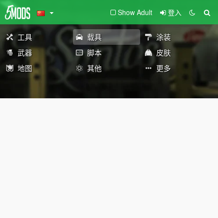
Show Adult
登入
工具
载具
涂装
武器
脚本
皮肤
地图
其他
更多