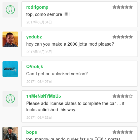
rodrigomp
top, como sempre !!!!!
2017年05月04日
ycdubz
hey can you make a 2006 jetta mod please?
2017年05月05日
QVrolijk
Can I get an unlocked version?
2017年05月07日
14M4N0NYM0U5
Please add license plates to complete the car ... it
looks unfinished this way.
2017年06月22日
bope
top ,manow quando puder faz um FOX 4 portas