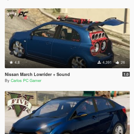
4.8
4,391
26
Nissan March Lowrider + Sound
1.0
By
Carlos PC Gamer