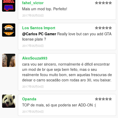
fahel_victor
Mais um mod top. Perfeito!
2017年05月03日
Los Santos Import
@Carlos PC Gamer
Really love but can you add GTA
license plate ?
2017年05月03日
AlexSouza993
cara vou ser sincero, normalmente é dificil encontrar
um mod de br que seja bem feito, mas o seu
realmente ficou muito bom, sem aquelas frescuras de
deixar o carro socadão com rodas aro 30, vou baixar.
2017年05月04日
Opanda
TOP de mais, só que poderia ser ADD-ON :(
2017年05月04日