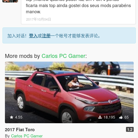
ficaria mais top ainda gostei dos seus mods parabéns
manow.
2017年10月04日
加入对话！
登入
或
注册
一个帐号才能够发表评论。
More mods by
Carlos PC Gamer
:
4.55
18,195
65
2017 Fiat Toro
1.2
By
Carlos PC Gamer