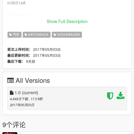
m3631aA
inscreva-se
Show Full Description
Instalação:
汽车
HATCHBACK
VOLKSWAGEN
substitui o carro :blista
2017年05月03日
首次上传时间：
\update\x64\dlcpacks\patchday1ng\dlc.rpf\x64\levels\gta5\vehic
2017年05月03日
最后更新时间：
les.rpf\
9天前
最后下载：
Peço educação, respeite o trabalho dos outros...
All Versions
OBRIGADO POR BAIXAREM
1.0
(current)
4,849次下载
, 17.5 MB
2017年05月03日
9个评论