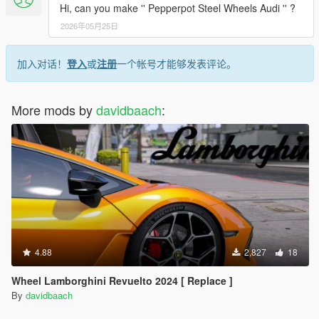
Hi, can you make '' Pepperpot Steel Wheels Audi '' ?
2026年05月25日
加入对话！
登入
或
注册
一个帐号才能够发表评论。
More mods by
davidbaach
:
4.88
2,827
18
Wheel Lamborghini Revuelto 2024 [ Replace ]
By
davidbaach