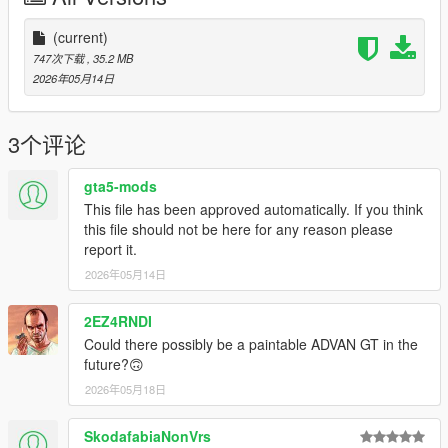
(current)
747次下载
, 35.2 MB
2026年05月14日
3个评论
gta5-mods
This file has been approved automatically. If you think
this file should not be here for any reason please
report it.
2026年05月14日
2EZ4RNDI
Could there possibly be a paintable ADVAN GT in the
future?🙃
2026年05月18日
SkodafabiaNonVrs