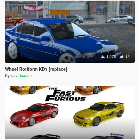
1,975
13
Wheel Rotiform KB1 [replace]
By
davidbaach