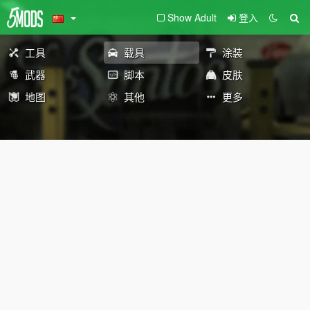
Show Adult
登入
工具
载具
涂装
武器
脚本
皮肤
地图
其他
更多