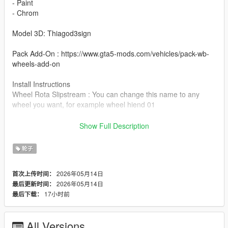
- Paint
- Chrom
Model 3D: Thiagod3sign
Pack Add-On : https://www.gta5-mods.com/vehicles/pack-wb-
wheels-add-on
Install Instructions
Wheel Rota Slipstream : You can change this name to any
wheel you want, for example wheel hiend 01
Grand Theft Auto V - update - x64 - dlcpacks - patchday22 -
Show Full Description
dlc - x64 - levels - patchday22ng - vehiclemods - wheels-mods
轮子
You can use the add on wheels pack [
https://www.patreon.com/posts/wb-pack-wheels-99963272 ]
2026年05月14日
首次上传时间：
you simply have to add the wheel to the dlc and then write in
2026年05月14日
最后更新时间：
the carcols.meta in the name of the wheel
17小时前
最后下载：
All Versions