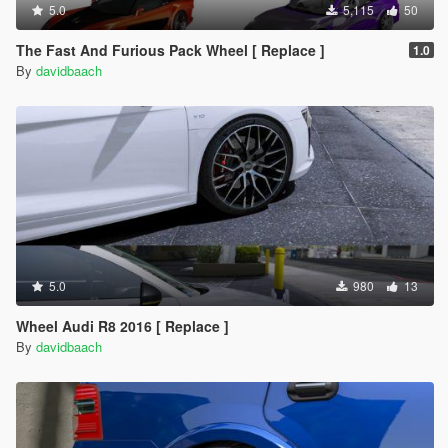
5.0
5,115
50
The Fast And Furious Pack Wheel [ Replace ]
1.0
By
davidbaach
5.0
980
13
Wheel Audi R8 2016 [ Replace ]
By
davidbaach