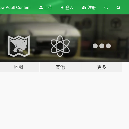
ow Adult
Content
上传
登入
注册
地图
其他
更多