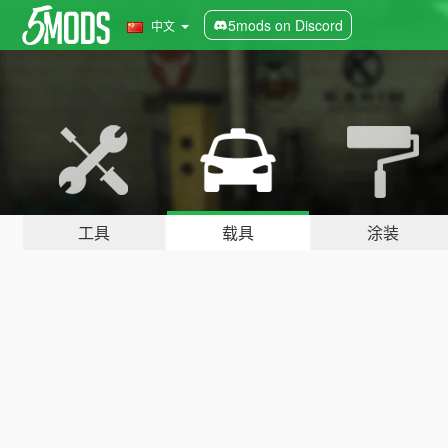
5mods on Discord
中文
工具
载具
涂装