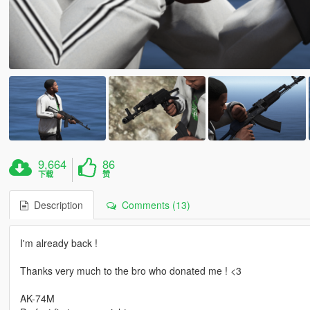
9,664
86
下载
赞
Description
Comments (13)
I'm already back !
Thanks very much to the bro who donated me ! <3
AK-74M