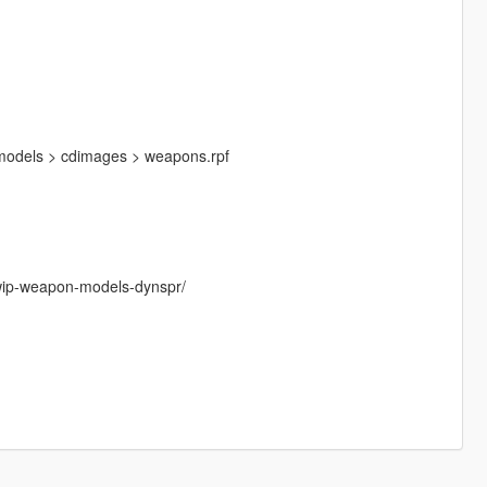
 models > cdimages > weapons.rpf
/wip-weapon-models-dynspr/