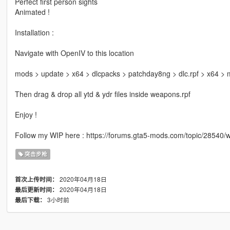
Perfect first person sights
Animated !
Installation :
Navigate with OpenIV to this location
mods > update > x64 > dlcpacks > patchday8ng > dlc.rpf > x64 >
Then drag & drop all ytd & ydr files inside weapons.rpf
Enjoy !
Follow my WIP here : https://forums.gta5-mods.com/topic/28540
突击步枪
2020年04月18日
首次上传时间：
2020年04月18日
最后更新时间：
3小时前
最后下载：