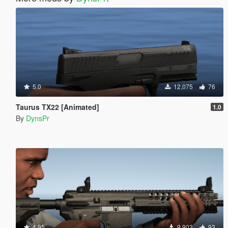
5.0
12,075
76
Taurus TX22 [Animated]
1.0
By
DynsPr
4.95
9,903
93