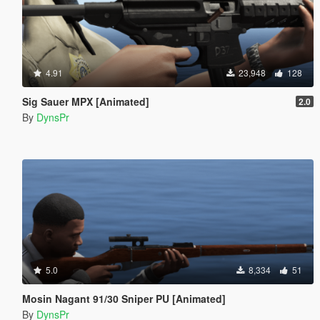
4.91
23,948
128
Sig Sauer MPX [Animated]
2.0
By
DynsPr
5.0
8,334
51
Mosin Nagant 91/30 Sniper PU [Animated]
By
DynsPr