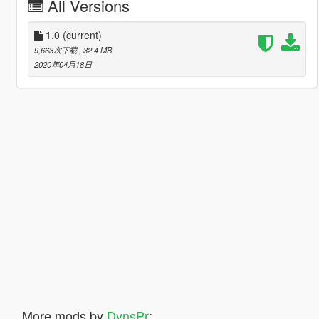
All Versions
1.0
(current)
9,663次下载
, 32.4 MB
2020年04月18日
More mods by
DynsPr
: