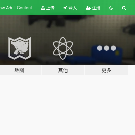
ow Adult
Content
上传
登入
注册
地图
其他
更多