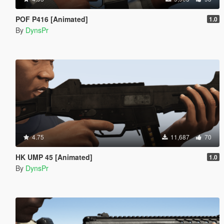
POF P416 [Animated]
1.0
By
DynsPr
4.75
11,687
70
HK UMP 45 [Animated]
1.0
By
DynsPr