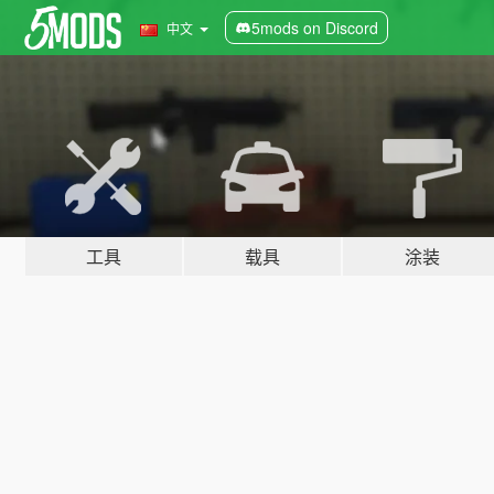
5mods on Discord
中文
工具
载具
涂装