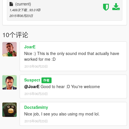
(current)
1,469次下载
, 93.0 KB
2015年06月23日
10个评论
JoarE
Nice :) This is the only sound mod that actually have
worked for me :D
2015年06月23日
Suspect
作者
@JoarE
Good to hear :D You're welcome
2015年06月23日
DoctaSmitty
Nice job, I see you also using my mod lol.
2015年06月23日