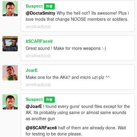
Suspect
作者
@DoctaSmitty
Why the hell not? Its awesome! Plus i
love mods that change NOOSE members or soldiers.
2015年06月23日
8SCARFace8
Great sound ! Make for more weapons :-)
2015年06月23日
JoarE
Make one for the AK47 and micro uzi plz ^^
2015年06月23日
Suspect
作者
@JoarE
I found every guns' sound files except for the
AK. Its probably using same or almost same sounds
as another gun
@8SCARFace8
half of them are already done. Wait
for testing to be done please.