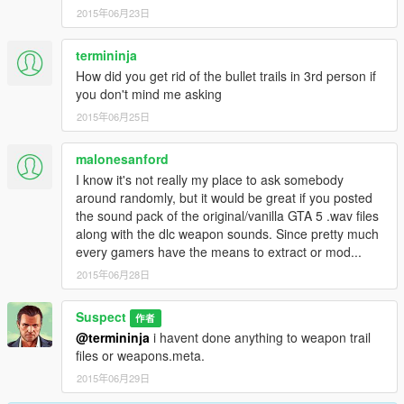
2015年06月23日
termininja
How did you get rid of the bullet trails in 3rd person if
you don't mind me asking
2015年06月25日
malonesanford
I know it's not really my place to ask somebody
around randomly, but it would be great if you posted
the sound pack of the original/vanilla GTA 5 .wav files
along with the dlc weapon sounds. Since pretty much
every gamers have the means to extract or mod...
2015年06月28日
Suspect
作者
@termininja
i havent done anything to weapon trail
files or weapons.meta.
2015年06月29日