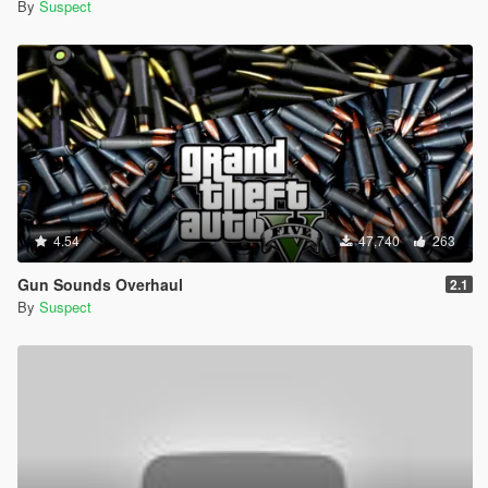
By
Suspect
4.54
47,740
263
Gun Sounds Overhaul
2.1
By
Suspect