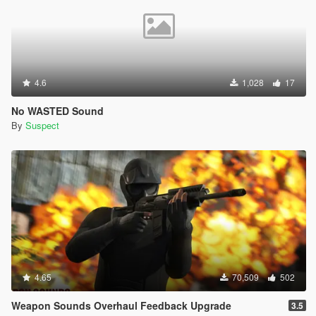
4.6
1,028
17
No WASTED Sound
By
Suspect
4.65
70,509
502
Weapon Sounds Overhaul Feedback Upgrade
3.5