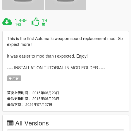
1,469
19
下载
赞
This is the first Automatic weapon sound replacement mod. So
expect more !
It was easier to mod than i expected. Enjoy!
---- INSTALLATION TUTORIAL IN MOD FOLDER ----
声音
2015年06月23日
首次上传时间：
2015年06月23日
最后更新时间：
2026年07月27日
最后下载：
All Versions