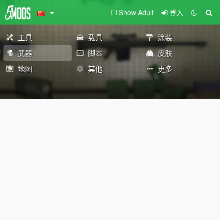
Show Adult
登入
工具
载具
涂装
武器
脚本
皮肤
地图
其他
更多