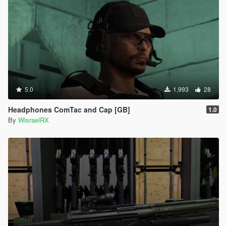
5.0
1,993
28
Headphones ComTac and Cap [GB]
1.0
By
WisraelRX