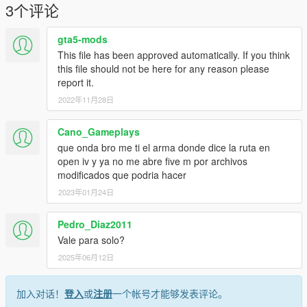
https://discord.gg/apdXMe6Wg8
3个评论
gta5-mods
This file has been approved automatically. If you think
this file should not be here for any reason please
report it.
2022年11月28日
Cano_Gameplays
que onda bro me ti el arma donde dice la ruta en
open iv y ya no me abre five m por archivos
modificados que podria hacer
2023年01月24日
Pedro_Diaz2011
Vale para solo?
2025年06月12日
加入对话！
登入
或
注册
一个帐号才能够发表评论。