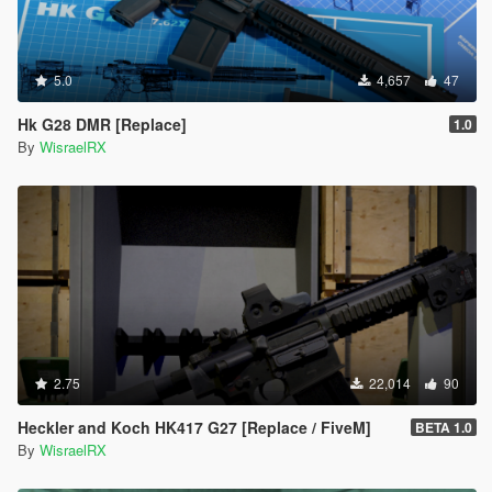
5.0
4,657
47
Hk G28 DMR [Replace]
1.0
By
WisraelRX
2.75
22,014
90
Heckler and Koch HK417 G27 [Replace / FiveM]
BETA 1.0
By
WisraelRX