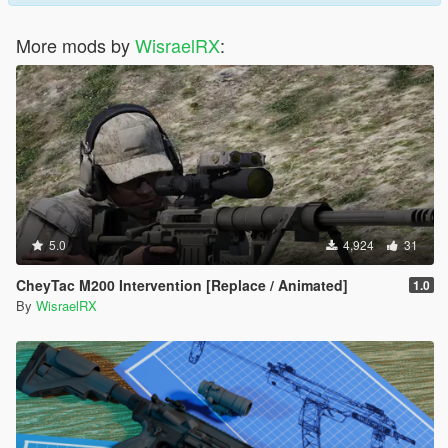
More mods by
WisraelRX
:
5.0
4,924
31
CheyTac M200 Intervention [Replace / Animated]
1.0
By
WisraelRX