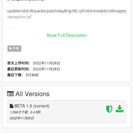
update/x64/dlcpacks/patchday8ng/dlc.rpf/x64/models/cdimages
/weapons.rpf
[ES]
Esta es un arma perteneciente al Narcotraficante "El Nini"
Show Full Description
Imagen de Referencia
手枪
https://imgur.com/3FM1Cpp
2022年11月28日
首次上传时间：
Ruta de Instalacion
2022年11月28日
最后更新时间：
x64w.rpf/dlcpacks/mpbusiness2/dlc.rpf/x64/models/cdimages/dl
5分钟前
最后下载：
c weapons patch.rpf
update/x64/dlcpacks/patchday8ng/dlc.rpf/x64/models/cdimages
All Versions
/weapons.rpf
Changelog
BETA 1.5
(current)
-Add Luxe Pistol
1,596次下载
, 6.4 MB
2022年11月28日
Contacto
w.israel.0 0090