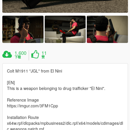
1,600
11
下载
赞
Colt M1911 "JGL" from El Nini
[EN]
This is a weapon belonging to drug trafficker "El Nini".
Reference Image
https://imgur.com/3FM1Cpp
Installation Route
x64w.rpf/dlcpacks/mpbusiness2/dlc.rpf/x64/models/cdimages/dl
c weapons patch.rpf