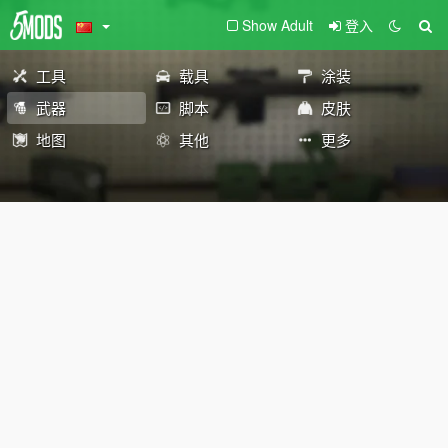
Show Adult
登入
工具
载具
涂装
武器
脚本
皮肤
地图
其他
更多