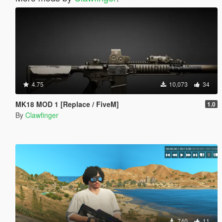
4.75
10,073
34
MK18 MOD 1 [Replace / FiveM]
1.0
By
Clawfinger
740
11