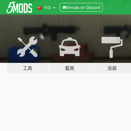
5mods on Discord
中文
工具
载具
涂装