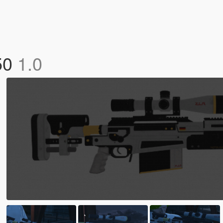
50
1.0