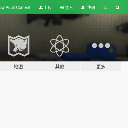
ow Adult
Content
上传
登入
注册
地图
其他
更多