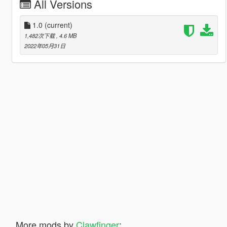
All Versions
1.0
(current)
1,482次下载
, 4.6 MB
2022年05月31日
More mods by
Clawfinger
: