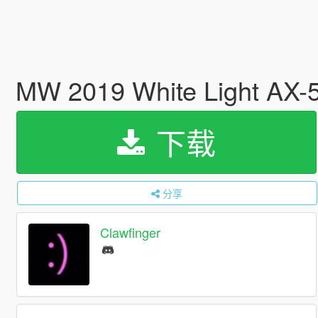
MW 2019 White Light AX-
下载
分享
Clawfinger