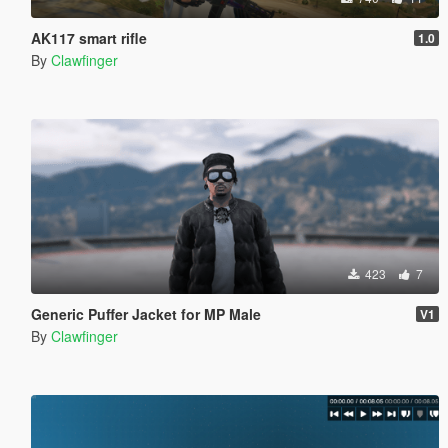
AK117 smart rifle
1.0
By
Clawfinger
423
7
Generic Puffer Jacket for MP Male
V1
By
Clawfinger