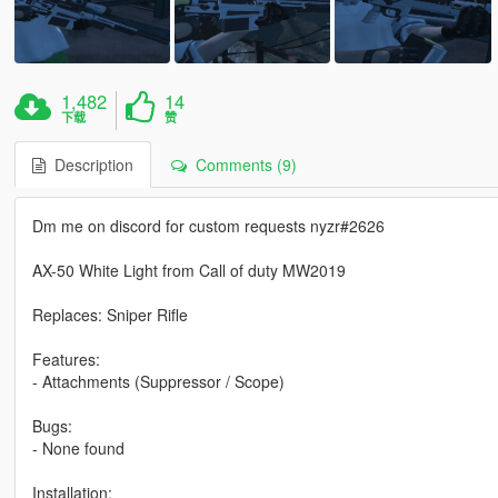
1,482
14
下载
赞
Description
Comments (9)
Dm me on discord for custom requests nyzr#2626
AX-50 White Light from Call of duty MW2019
Replaces: Sniper Rifle
Features:
- Attachments (Suppressor / Scope)
Bugs:
- None found
Installation: