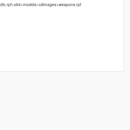
>dlc.rpf>x64>models>cdimages>weapons.rpf