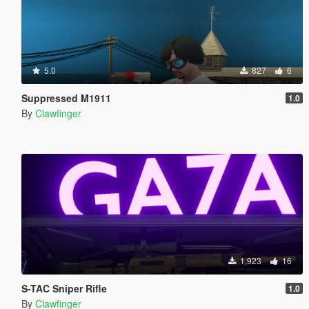
5.0
827
6
Suppressed M1911
1.0
By
Clawfinger
1,923
16
S-TAC Sniper Rifle
1.0
By
Clawfinger