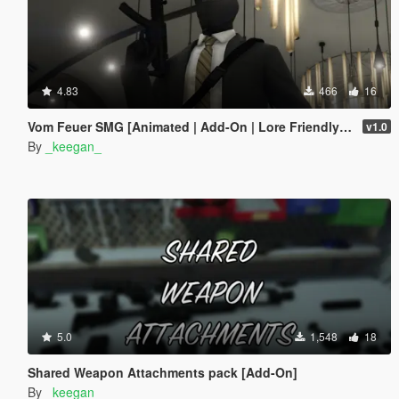
4.83
466
16
Vom Feuer SMG [Animated | Add-On | Lore Friendly | FiveM]
v1.0
By
_keegan_
5.0
1,548
18
Shared Weapon Attachments pack [Add-On]
By
_keegan_