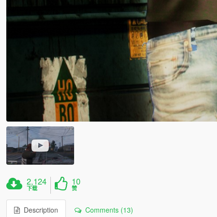
2,124
10
下载
赞
Description
Comments (13)