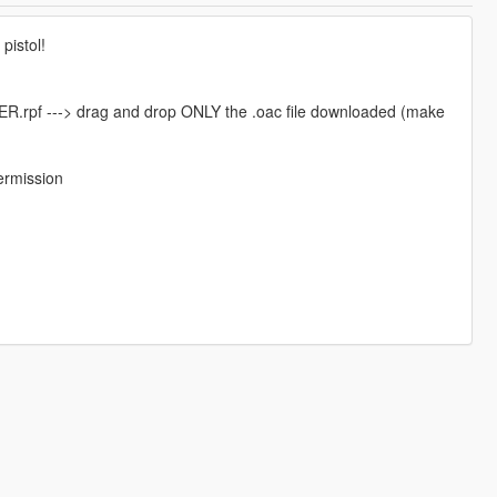
pistol!
R.rpf ---> drag and drop ONLY the .oac file downloaded (make
ermission