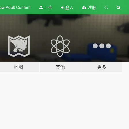
ow Adult
Content
上传
登入
注册
地图
其他
更多