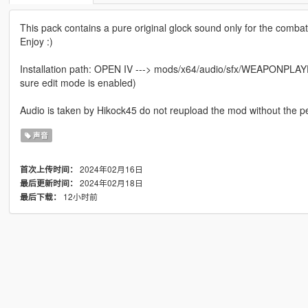
This pack contains a pure original glock sound only for the combat 
Enjoy :)
Installation path: OPEN IV ---> mods/x64/audio/sfx/WEAPONPLAYE
sure edit mode is enabled)
Audio is taken by Hikock45 do not reupload the mod without the p
声音
2024年02月16日
首次上传时间：
2024年02月18日
最后更新时间：
12小时前
最后下载：