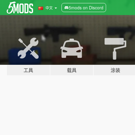
5mods on Discord
中文
工具
载具
涂装