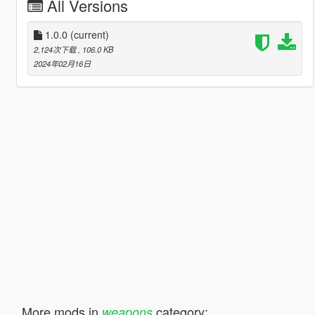
All Versions
1.0.0
(current)
2,124次下载
, 106.0 KB
2024年02月16日
More mods in
category:
weapons