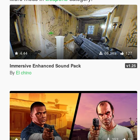
4.44
66,349
127
Immersive Enhanced Sound Pack
v1.25
By
El chino
5.0
252
11