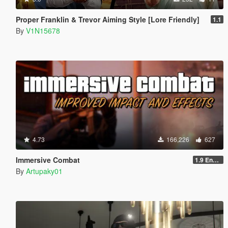
Proper Franklin & Trevor Aiming Style [Lore Friendly]
1.1
By
V1N15678
4.73
166,226
627
Immersive Combat
1.9 Enchanced
By
Artupaky01