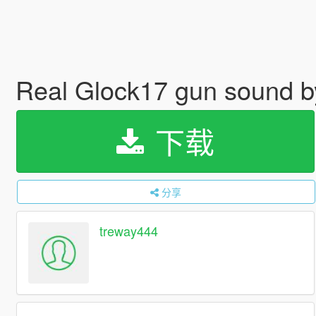
Real Glock17 gun sound 
下载
分享
treway444