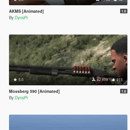
AKMS [Animated]
1.0
By
DynsPr
5.0
62,609
215
Mossberg 590 [Animated]
1.0
By
DynsPr