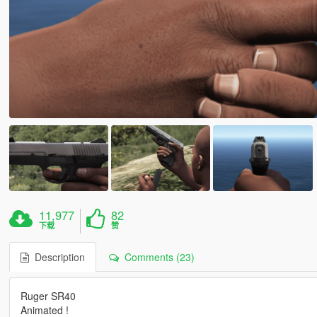
11,977
82
下载
赞
Description
Comments (23)
Ruger SR40
Animated !