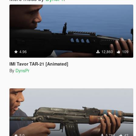
4.96
12,860
109
IMI Tavor TAR-21 [Animated]
By
DynsPr
5.0
5,784
42