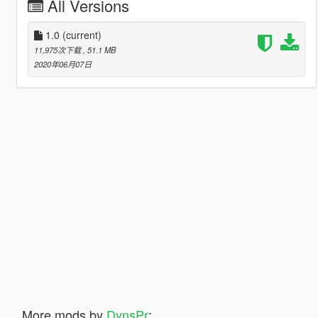
All Versions
1.0
(current)
11,975次下载
, 51.1 MB
2020年06月07日
More mods by
DynsPr
: