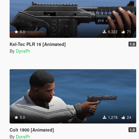
5.0
6,322
71
Kel-Tec PLR 16 [Animated]
1.0
By
DynsPr
5.0
1,278
24
Colt 1900 [Animated]
1.0
By
DynsPr