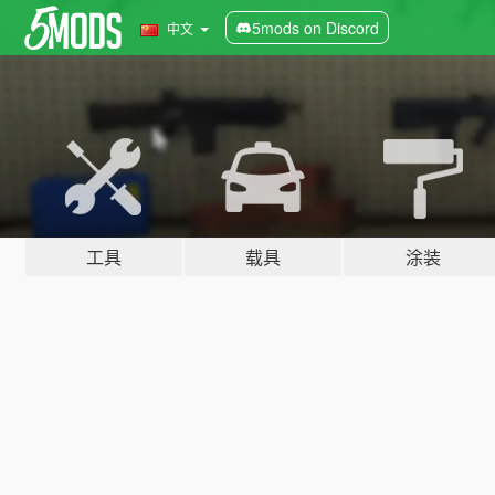
5mods on Discord
中文
工具
载具
涂装