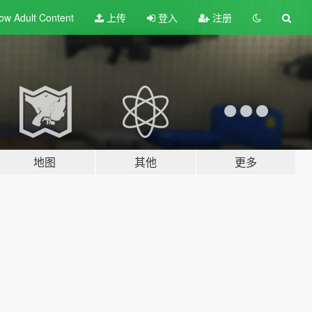
ow Adult
Content
上传
登入
注册
地图
其他
更多