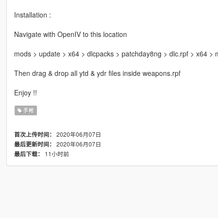
Installation :
Navigate with OpenIV to this location
mods > update > x64 > dlcpacks > patchday8ng > dlc.rpf > x64 >
Then drag & drop all ytd & ydr files inside weapons.rpf
Enjoy !!
手枪
2020年06月07日
首次上传时间：
2020年06月07日
最后更新时间：
11小时前
最后下载：