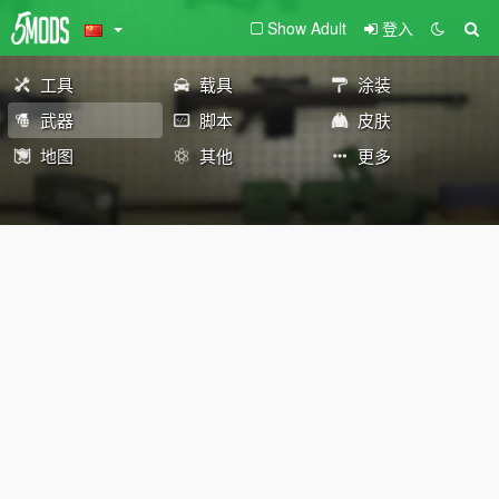
Show Adult
登入
工具
载具
涂装
武器
脚本
皮肤
地图
其他
更多