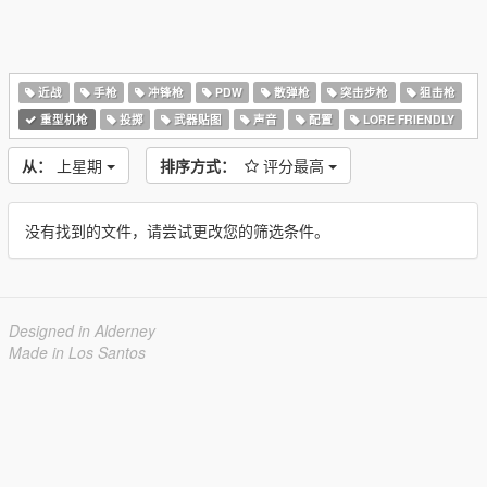
近战
手枪
冲锋枪
PDW
散弹枪
突击步枪
狙击枪
重型机枪
投掷
武器贴图
声音
配置
LORE FRIENDLY
从：
上星期
排序方式：
评分最高
没有找到的文件，请尝试更改您的筛选条件。
Designed in Alderney
Made in Los Santos