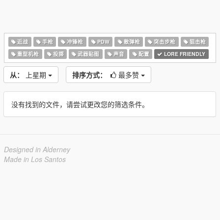
近战
手枪
冲锋枪
PDW
散弹枪
突击步枪
狙击枪
重型机枪
投掷
武器贴图
声音
配置
LORE FRIENDLY
从：
上星期
排序方式：
最多赞
没有找到的文件，请尝试更改您的筛选条件。
Designed in Alderney
Made in Los Santos