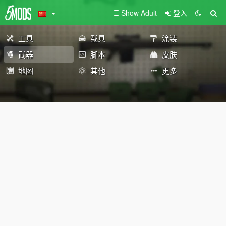
Show Adult
登入
工具
载具
涂装
武器
脚本
皮肤
地图
其他
更多