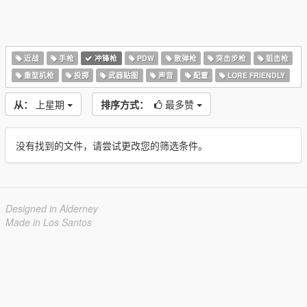
近战
手枪
冲锋枪
PDW
散弹枪
突击步枪
狙击枪
重型机枪
投掷
武器贴图
声音
配置
LORE FRIENDLY
从：
上星期
排序方式：
最多赞
没有找到的文件，请尝试更改您的筛选条件。
Designed in Alderney
Made in Los Santos