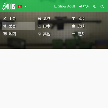
Show Adult
登入
工具
载具
涂装
武器
脚本
皮肤
地图
其他
更多