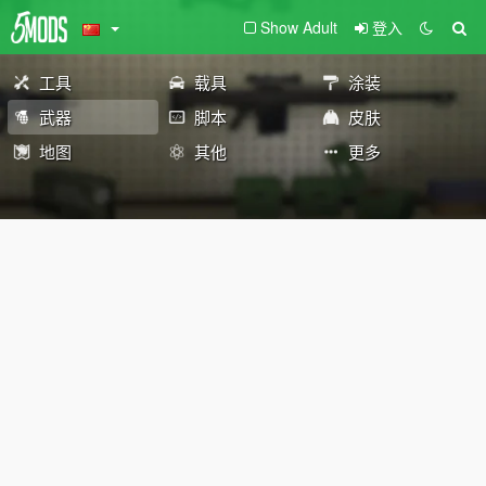
Show Adult
登入
工具
载具
涂装
武器
脚本
皮肤
地图
其他
更多