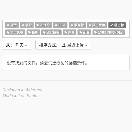
近战
手枪
冲锋枪
PDW
散弹枪
突击步枪
狙击枪
重型机枪
投掷
武器贴图
声音
配置
LORE FRIENDLY
从：
昨天
排序方式：
最近上传
没有找到的文件，请尝试更改您的筛选条件。
Designed in Alderney
Made in Los Santos