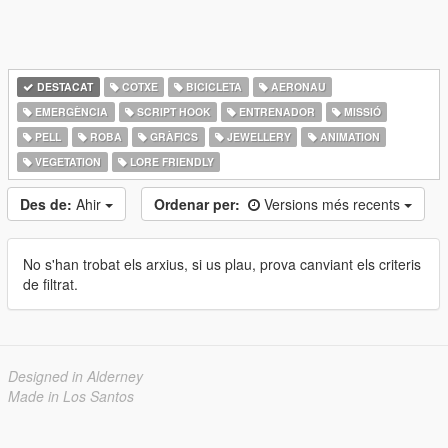
DESTACAT
COTXE
BICICLETA
AERONAU
EMERGÈNCIA
SCRIPT HOOK
ENTRENADOR
MISSIÓ
PELL
ROBA
GRÀFICS
JEWELLERY
ANIMATION
VEGETATION
LORE FRIENDLY
Des de:
Ahir
Ordenar per:
Versions més recents
No s'han trobat els arxius, si us plau, prova canviant els criteris
de filtrat.
Designed in Alderney
Made in Los Santos