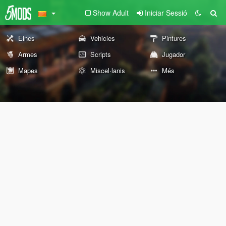
Show Adult
Iniciar Sessió
Eines
Vehicles
Pintures
Armes
Scripts
Jugador
Mapes
Miscel·lanis
Més