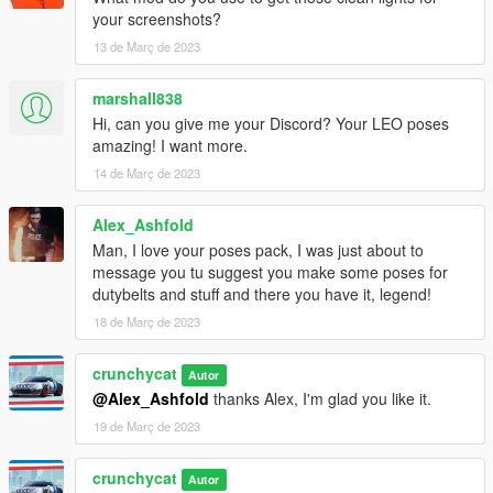
your screenshots?
13 de Març de 2023
marshall838
Hi, can you give me your Discord? Your LEO poses
amazing! I want more.
14 de Març de 2023
Alex_Ashfold
Man, I love your poses pack, I was just about to
message you tu suggest you make some poses for
dutybelts and stuff and there you have it, legend!
18 de Març de 2023
crunchycat
Autor
@Alex_Ashfold
thanks Alex, I'm glad you like it.
19 de Març de 2023
crunchycat
Autor