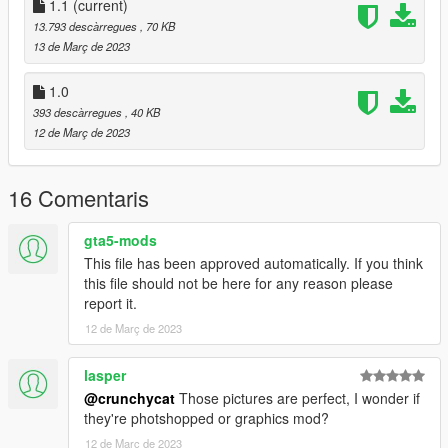
1.1
(current)
13.793 descàrregues
, 70 KB
13 de Març de 2023
1.0
393 descàrregues
, 40 KB
12 de Març de 2023
16 Comentaris
gta5-mods
This file has been approved automatically. If you think
this file should not be here for any reason please
report it.
12 de Març de 2023
lasper
@crunchycat
Those pictures are perfect, I wonder if
they're photshopped or graphics mod?
12 de Març de 2023