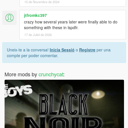
15 de Novembre de 2024
jtfromkc397
crazy how several years later were finally able to do
something with these in lspdfr.
17 de Juliol de 2026
Uneix-te a la conversa!
Inicia Sessió
o
Registre
per una
compte per poder comentar.
More mods by
crunchycat
: