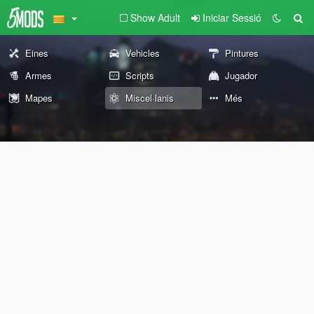
Show Adult
Iniciar Sessió
Eines
Vehicles
Pintures
Armes
Scripts
Jugador
Mapes
Miscel·lanis
Més