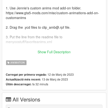
1. Use Jennie's custom anims mod add-on folder.
https://www.gta5-mods.com/misc/custom-animations-add-on-
customanims
2. Drag the .ycd files to clip_amb@.rpf file.
3. Put the line from the readme file to
menyoostuff/favoriteanims.xml
For FiveM Users there's an installation guide on the readme
Show Full Description
file.
ANIMATION
changelog:
1.0 initial release
12 de Març de 2023
Carregat per primera vegada:
1.1 added 3 radio mic pose
13 de Març de 2023
Actualització més recent:
fa 32 minuts
Últim descarregat:
Credits:
Skylumz/Sollumz: Blender plugin
ClearDesigns: controller rig tool
All Versions
Hanako: Provide some files and tutorial
Youtube: for teaching me how to make custom anim