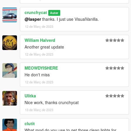
crunchycat
Autor
@lasper
thanks. I just use VisualVanilla.
12 de Març de 2023
William Halverd
Another great update
12 de Març de 2023
MEOWDYISHERE
He don't miss
12 de Març de 2023
Ulitka
Nice work, thanks crunchycat
13 de Març de 2023
clutit
What mod do you use to get those clean lights for