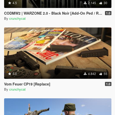
4.5
2.145
30
CODMW2 | WARZONE 2.0 - Black Noir [Add-On Ped / Replace]
1.0
By
crunchycat
5.0
4.842
55
Vom Feuer CP19 [Replace]
1.0
By
crunchycat