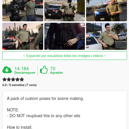
Expandir per visualitzar totes les imatges i vídeos
14.184
70
Descàrregues
Agradan
5.0 / 5 estrelles (7 vots)
A pack of custom poses for scene making.
NOTE:
- DO NOT reupload this to any other site
How to install: