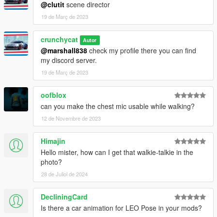
@clutit
scene director
19 de Març de 2023
crunchycat
Autor
@marshall838
check my profile there you can find
my discord server.
19 de Març de 2023
oofblox
can you make the chest mic usable while walking?
12 de Novembre de 2023
Himajin
Hello mister, how can I get that walkie-talkie in the
photo?
28 de Juliol de 2024
DecliningCard
Is there a car animation for LEO Pose in your mods?