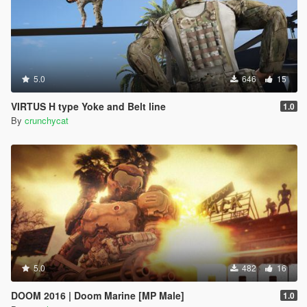
5.0
646
15
VIRTUS H type Yoke and Belt line
1.0
By
crunchycat
5.0
482
16
DOOM 2016 | Doom Marine [MP Male]
1.0