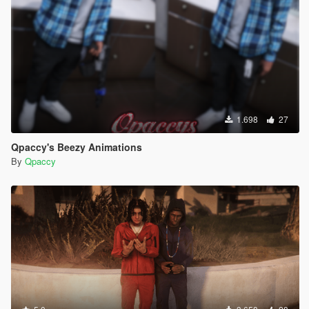
1.698
27
Qpaccy's Beezy Animations
By
Qpaccy