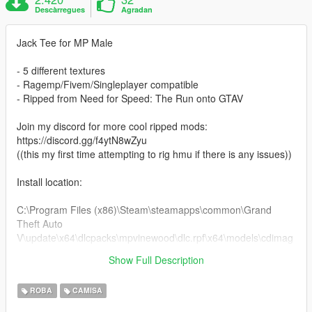
Descàrregues
Agradan
Jack Tee for MP Male
- 5 different textures
- Ragemp/Fivem/Singleplayer compatible
- Ripped from Need for Speed: The Run onto GTAV
Join my discord for more cool ripped mods:
https://discord.gg/f4ytN8wZyu
((this my first time attempting to rig hmu if there is any issues))
Install location:
C:\Program Files (x86)\Steam\steamapps\common\Grand
Theft Auto
V\update\x64\dlcpacks\mpvinewood\dlc.rpf\x64\models\cdimag
es\mpvinewood_male.rpf\mp_m_freemode_01_mp_m_vinewo
Show Full Description
od
ROBA
CAMISA