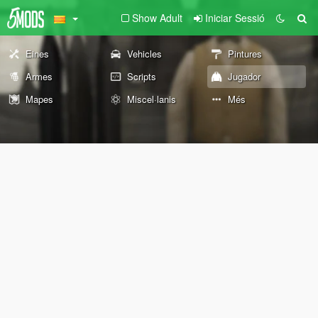
Show Adult
Iniciar Sessió
Eines
Vehicles
Pintures
Armes
Scripts
Jugador
Mapes
Miscel·lanis
Més