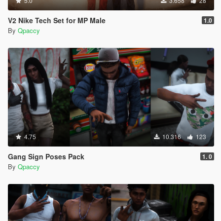
5.0
3.658
28
V2 Nike Tech Set for MP Male
1.0
By
Qpaccy
4.75
10.316
123
Gang Sign Poses Pack
1. 0
By
Qpaccy