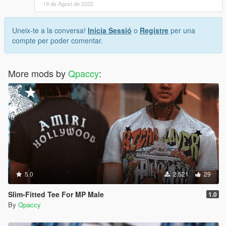
19 de Agost de 2022
Uneix-te a la conversa!
Inicia Sessió
o
Registre
per una
compte per poder comentar.
More mods by
Qpaccy
:
5.0
2.521
29
Slim-Fitted Tee For MP Male
1.0
By
Qpaccy