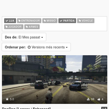
LUA
ENTRENADOR
MISSIÓ
PARTIDA
VEHICLE
JUGADOR
ARMES
Des de:
El Mes passat
Ordenar per:
Versions més recents
5.0
98
4
DogDog [Legacy / Enhanced]
1.0