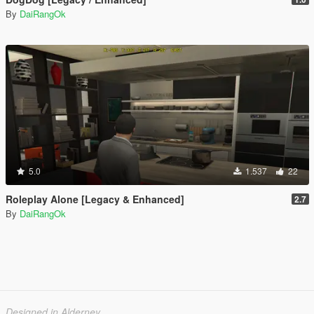
By
DaiRangOk
5.0
1.537
22
Roleplay Alone [Legacy & Enhanced]
2.7
By
DaiRangOk
Designed in Alderney