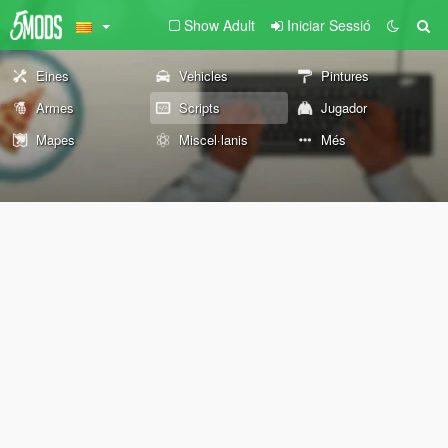
Show Adult
Iniciar Sessió
Eines
Vehicles
Pintures
Armes
Scripts
Jugador
Mapes
Miscel·lanis
Més