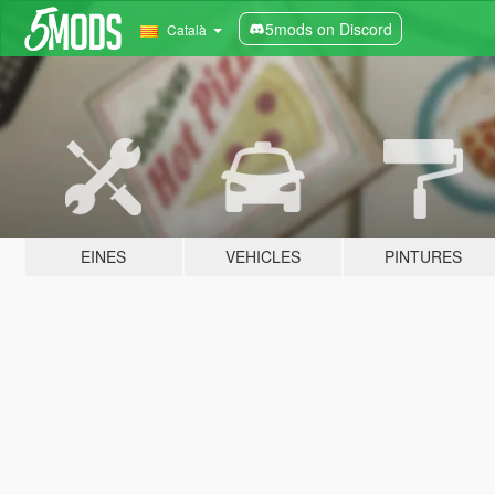
5mods on Discord
Català
EINES
VEHICLES
PINTURES