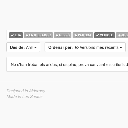
LUA
ENTRENADOR
MISSIÓ
PARTIDA
VEHICLE
JUG
Des de:
Ahir
Ordenar per:
Versions més recents
No s'han trobat els arxius, si us plau, prova canviant els criteris de
Designed in Alderney
Made in Los Santos