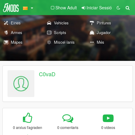
Show Adult
Iniciar Sessió
Eines
Vehicles
Pintures
Armes
Scripts
Jugador
Mapes
Miscel·lanis
Més
C0vaD
0 arxius t'agraden
0 comentaris
0 vídeos