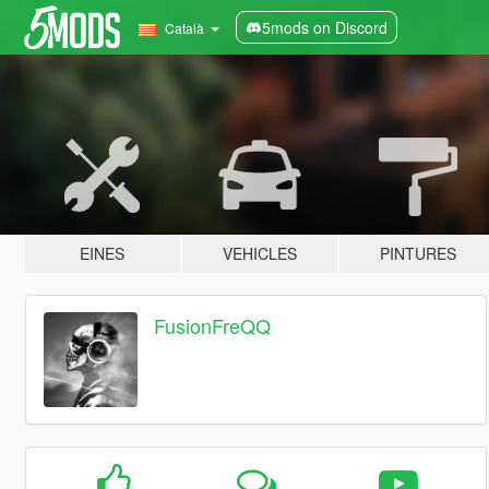
5mods on Discord
Català
EINES
VEHICLES
PINTURES
FusionFreQQ