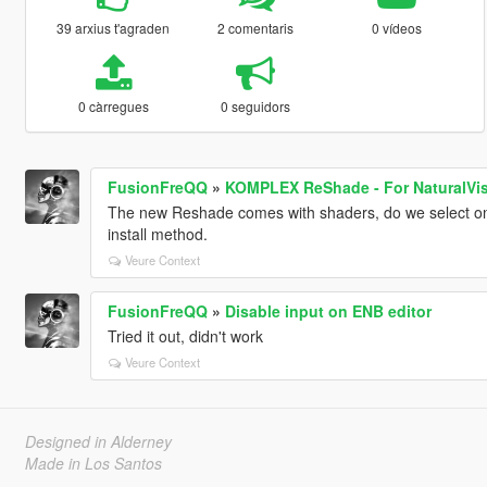
39 arxius t'agraden
2 comentaris
0 vídeos
0 càrregues
0 seguidors
FusionFreQQ
»
KOMPLEX ReShade - For NaturalVis
The new Reshade comes with shaders, do we select one
install method.
Veure Context
FusionFreQQ
»
Disable input on ENB editor
Tried it out, didn't work
Veure Context
Designed in Alderney
Made in Los Santos