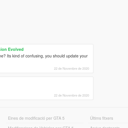
ion Evolved
? Its kind of confusing, you should update your
22 de Novembre de 2020
22 de Novembre de 2020
Eines de modificació per GTA 5
Últims fitxers
Modificacions de Vehicles per GTA 5
Arxius destacats