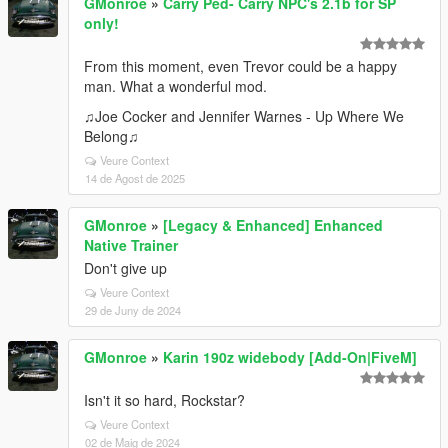
GMonroe
»
Carry Ped- Carry NPC's 2.1b for SP
only!
From this moment, even Trevor could be a happy
man. What a wonderful mod.
♫Joe Cocker and Jennifer Warnes - Up Where We
Belong♫
Veure Context
14 de Agost de 2025
GMonroe
»
[Legacy & Enhanced] Enhanced
Native Trainer
Don't give up
Veure Context
29 de Juny de 2024
GMonroe
»
Karin 190z widebody [Add-On|FiveM]
Isn't it so hard, Rockstar?
Veure Context
02 de Maig de 2024