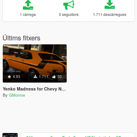
1 càrrega
0 seguidors
1.711 descàrregues
Últims fitxers
4.93
1.711
33
Yenko Madness for Chevy Nova 69
By
GMonroe