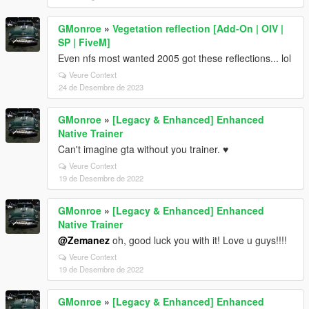
GMonroe
»
Vegetation reflection [Add-On | OIV |
SP | FiveM]
Even nfs most wanted 2005 got these reflections... lol
Veure Context
24 de Desembre de 2023
GMonroe
»
[Legacy & Enhanced] Enhanced
Native Trainer
Can't imagine gta without you trainer. ♥
Veure Context
19 de Desembre de 2022
GMonroe
»
[Legacy & Enhanced] Enhanced
Native Trainer
@Zemanez
oh, good luck you with it! Love u guys!!!!
Veure Context
19 de Desembre de 2022
GMonroe
»
[Legacy & Enhanced] Enhanced