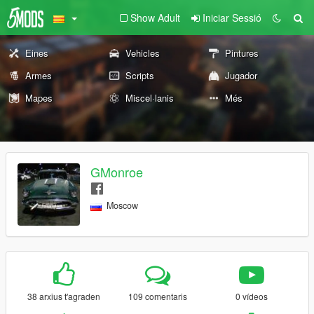
Show Adult
Iniciar Sessió
Eines
Vehicles
Pintures
Armes
Scripts
Jugador
Mapes
Miscel·lanis
Més
GMonroe
Moscow
38 arxius t'agraden
109 comentaris
0 vídeos