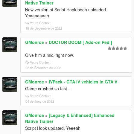
Native Trainer
New version of Script Hook been uploaded.
Yeaaaaaaah
Veure Context
18 de Desembre de 2022
GMonroe
»
DOCTOR DOOM [ Add-on Ped ]
Give him a mic, right now.
Veure Context
22 de Setembre de 2022
GMonroe
»
IVPack - GTA IV vehicles in GTA V
Game crushed so fast...
Veure Context
04 de Juny de 2022
GMonroe
»
[Legacy & Enhanced] Enhanced
Native Trainer
Script Hook updated. Yeeeah