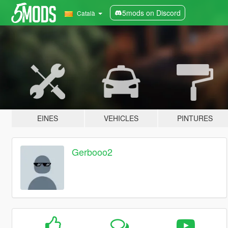
5mods on Discord
Català
EINES
VEHICLES
PINTURES
Gerbooo2