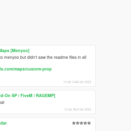
 Maps [Menyoo]
nto menyoo but didn't saw the readme files in all
ods.com/maps/custom-prop
14 de Juliol de 2022
d-On SP / FiveM / RAGEMP]
hat
13 de Abril de 2022
adar