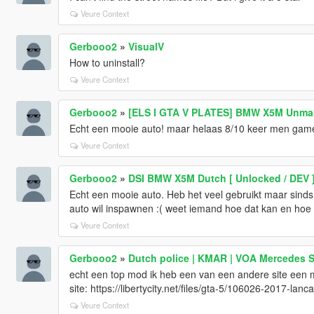
Veure Context
Gerbooo2
»
VisualV
How to uninstall?
Veure Context
Gerbooo2
»
[ELS I GTA V PLATES] BMW X5M Unmar
Echt een mooie auto! maar helaas 8/10 keer men game
Veure Context
Gerbooo2
»
DSI BMW X5M Dutch [ Unlocked / DEV 
Echt een mooie auto. Heb het veel gebruikt maar sinds 
auto wil inspawnen :( weet iemand hoe dat kan en hoe 
Veure Context
Gerbooo2
»
Dutch police | KMAR | VOA Mercedes S
echt een top mod ik heb een van een andere site een 
site: https://libertycity.net/files/gta-5/106026-2017-lan
Veure Context