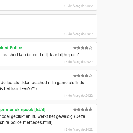
19 de Març de 2022
19 de Març de 2022
ked Police
 crashed kan iemand mij daar bij helpen?
15 de Març de 2022
]
de laatste tijden crashed mijn game als ik de
ik het kan fixen????
14 de Març de 2022
printer skinpack [ELS]
model geplukt en nu werkt het geweldig (Deze
cashire-police-mercedes.html)
12 de Març de 2022