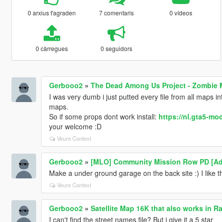
0 arxius t'agraden
7 comentaris
0 vídeos
0 càrregues
0 seguidors
Gerbooo2
»
The Dead Among Us Project - Zombie
I was very dumb i just putted every file from all maps i
maps.
So if some props dont work install:
https://nl.gta5-m
your welcome :D
Veure Context
Gerbooo2
»
[MLO] Community Mission Row PD [Ad
Make a under ground garage on the back site :) I like t
Veure Context
Gerbooo2
»
Satellite Map 16K that also works in R
I can't find the street names file? But i give it a 5 star