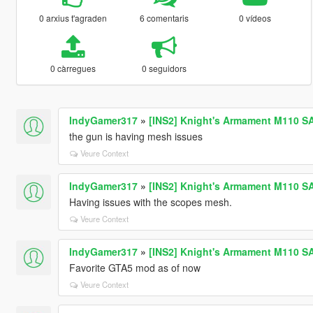
0 arxius t'agraden
6 comentaris
0 vídeos
0 càrregues
0 seguidors
IndyGamer317
»
[INS2] Knight's Armament M110 S
the gun is having mesh issues
Veure Context
IndyGamer317
»
[INS2] Knight's Armament M110 S
Having issues with the scopes mesh.
Veure Context
IndyGamer317
»
[INS2] Knight's Armament M110 S
Favorite GTA5 mod as of now
Veure Context