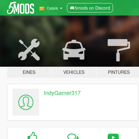
5mods on Discord
Català
EINES
VEHICLES
PINTURES
IndyGamer317