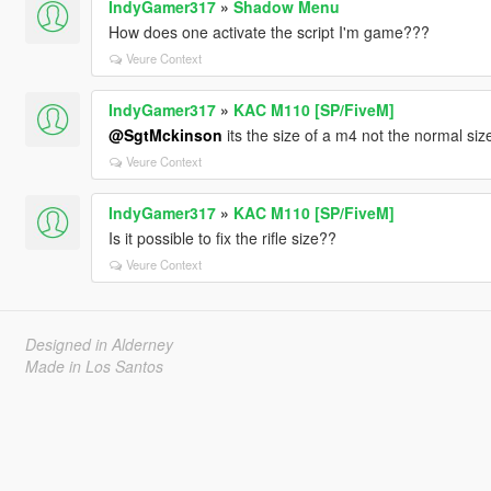
IndyGamer317
»
Shadow Menu
How does one activate the script I'm game???
Veure Context
IndyGamer317
»
KAC M110 [SP/FiveM]
@SgtMckinson
its the size of a m4 not the normal si
Veure Context
IndyGamer317
»
KAC M110 [SP/FiveM]
Is it possible to fix the rifle size??
Veure Context
Designed in Alderney
Made in Los Santos