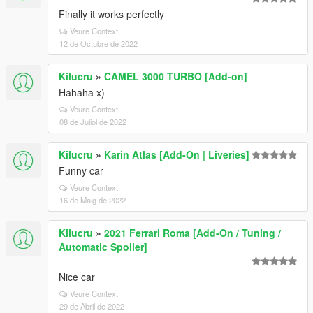
Finally it works perfectly
Veure Context
12 de Octubre de 2022
Kilucru
»
CAMEL 3000 TURBO [Add-on]
Hahaha x)
Veure Context
08 de Juliol de 2022
Kilucru
»
Karin Atlas [Add-On | Liveries]
Funny car
Veure Context
16 de Maig de 2022
Kilucru
»
2021 Ferrari Roma [Add-On / Tuning /
Automatic Spoiler]
Nice car
Veure Context
29 de Abril de 2022