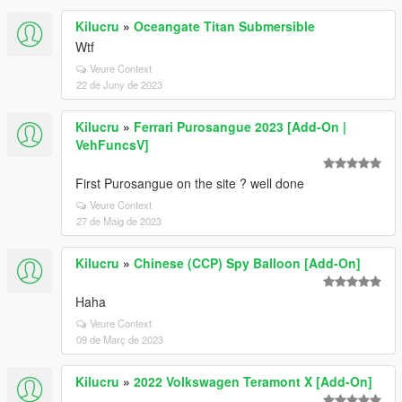
Kilucru
»
Oceangate Titan Submersible
Wtf
Veure Context
22 de Juny de 2023
Kilucru
»
Ferrari Purosangue 2023 [Add-On |
VehFuncsV]
First Purosangue on the site ? well done
Veure Context
27 de Maig de 2023
Kilucru
»
Chinese (CCP) Spy Balloon [Add-On]
Haha
Veure Context
09 de Març de 2023
Kilucru
»
2022 Volkswagen Teramont X [Add-On]