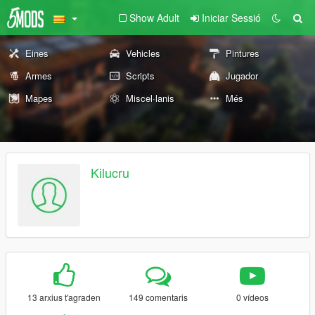
Show Adult
Iniciar Sessió
Eines
Vehicles
Pintures
Armes
Scripts
Jugador
Mapes
Miscel·lanis
Més
Kilucru
13 arxius t'agraden
149 comentaris
0 vídeos