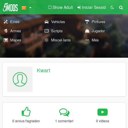
Show Adult
Iniciar Sessió
Eines
Vehicles
Pintures
Armes
Scripts
Jugador
Mapes
Miscel·lanis
Més
Kwart
0 arxius t'agraden
1 comentari
0 vídeos