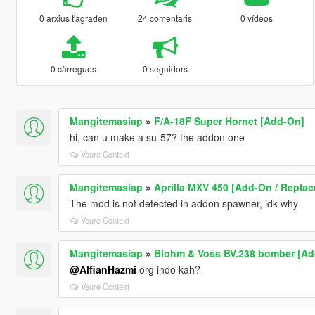
0 arxius t'agraden
24 comentaris
0 vídeos
0 càrregues
0 seguidors
Mangitemasiap
»
F/A-18F Super Hornet [Add-On]
hi, can u make a su-57? the addon one
Veure Context
Mangitemasiap
»
Aprilla MXV 450 [Add-On / Replac
The mod is not detected in addon spawner, idk why
Veure Context
Mangitemasiap
»
Blohm & Voss BV.238 bomber [Ad
@AlfianHazmi
org indo kah?
Veure Context