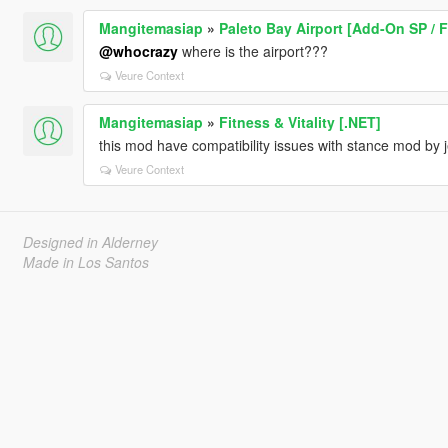
Mangitemasiap
»
Paleto Bay Airport [Add-On SP / 
@whocrazy
where is the airport???
Veure Context
Mangitemasiap
»
Fitness & Vitality [.NET]
this mod have compatibility issues with stance mod by j
Veure Context
Designed in Alderney
Made in Los Santos