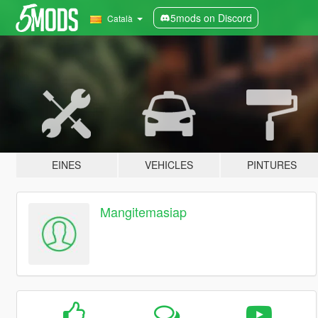
5mods on Discord
Català
EINES
VEHICLES
PINTURES
Mangitemasiap