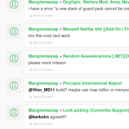
Mangitemasiap
»
Dogfight: Warfare Mod. Army, Nav
i have a error "a new stack of guard pack cannot be cr
Veure Context
Mangitemasiap
»
Maxwell Saltflat 600 |[Add-On | F
bro this mod cant work
Veure Context
Mangitemasiap
»
Random Assassinations [.NET][
please more mission
Veure Context
Mangitemasiap
»
Procopio International Airport
@Vitor_MD11
build? maybe use map editor or menyo
Veure Context
Mangitemasiap
»
Lock picking (Controller Support
@berkohn
agreed!!!
Veure Context