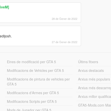
FiveM]
28 de Gener de 2022
edijosh.
27 de Gener de 2022
Eines de modificació per GTA 5
Últims fitxers
Modificacions de Vehicles per GTA 5
Arxius destacats
Modificacions de pintura de vehicles per
Arxius més populars
GTA 5
Arxius més descarre
Modificacions d'Armes per GTA 5
Arxius millor qualifica
Modificacions Scripts per GTA 5
GTA5-Mods.com Mar
Mods de Jugador per GTA 5